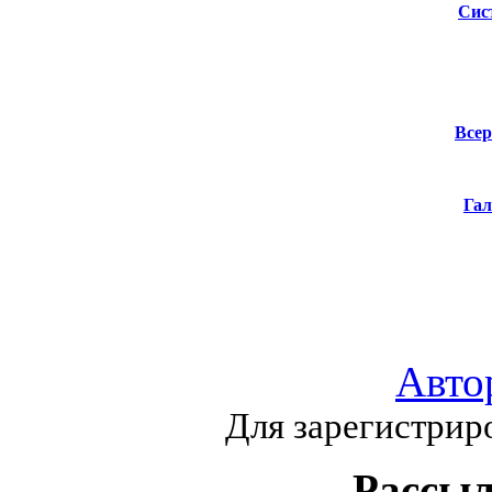
Сис
Всер
Гал
Авто
Для зарегистрир
Рассыл