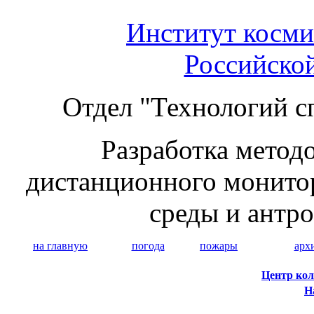
Институт косми
Российско
Отдел "Технологий с
Разработка методо
дистанционного монито
среды и антр
на главную
погода
пожары
арх
Центр кол
Н