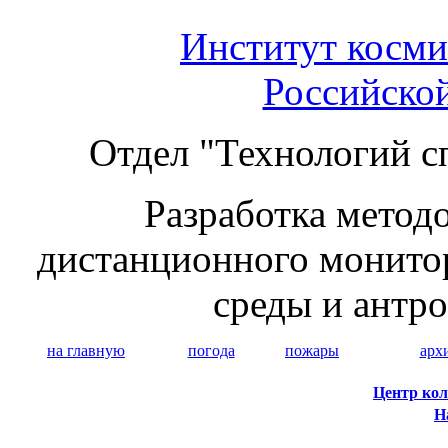
Институт косми
Российско
Отдел "Технологий с
Разработка методо
дистанционного монито
среды и антр
на главную
погода
пожары
арх
Центр кол
Н