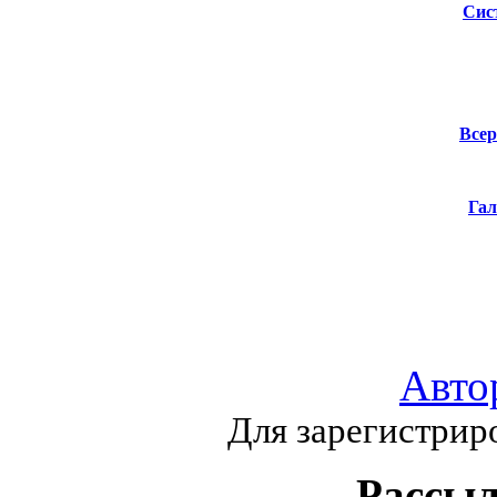
Сис
Всер
Гал
Авто
Для зарегистрир
Рассыл