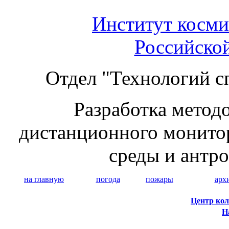
Институт косми
Российско
Отдел "Технологий с
Разработка методо
дистанционного монито
среды и антр
на главную
погода
пожары
арх
Центр кол
Н