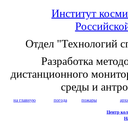
Институт косми
Российско
Отдел "Технологий с
Разработка методо
дистанционного монито
среды и антр
на главную
погода
пожары
арх
Центр кол
Н