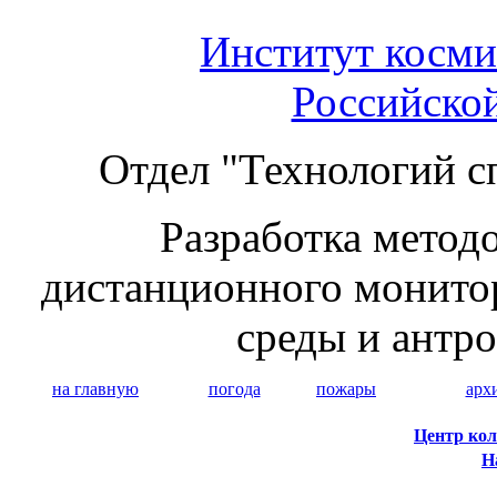
Институт косми
Российско
Отдел "Технологий с
Разработка методо
дистанционного монито
среды и антр
на главную
погода
пожары
арх
Центр кол
Н