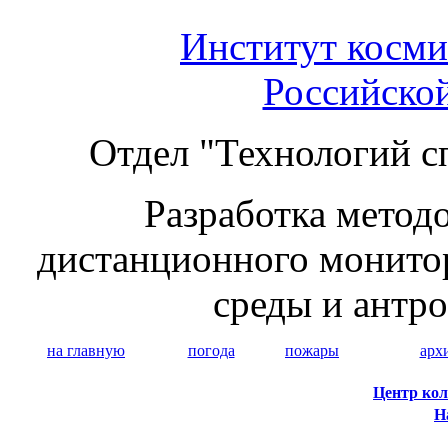
Институт косми
Российско
Отдел "Технологий с
Разработка методо
дистанционного монито
среды и антр
на главную
погода
пожары
арх
Центр кол
Н