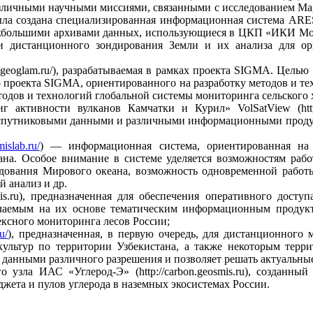
личными научными миссиями, связанными с исследованием Марса
оздана специализированная информационная система ARES — A
ерхбольшими архивами данных, использующиеся в ЦКП «ИКИ Мо
и дистанционного зондирования Земли и их анализа для о
oglam.ru/), разрабатываемая в рамках проекта SIGMA. Целью 
проекта SIGMA, ориентированного на разработку методов и те
тодов и технологий глобальной системы мониторинга сельского 
ктивности вулканов Камчатки и Курил» VolSatView (http://v
 спутниковыми данными и различными информационными продук
mislab.ru/
) — информационная система, ориентированная на
на. Особое внимание в системе уделяется возможностям раб
ледования Мирового океана, возможность одновременной рабо
 анализ и др.
osmis.ru), предназначенная для обеспечения оперативного до
учаемым на их основе тематическим информационным продукта
ексного мониторинга лесов России;
u/
), предназначенная, в первую очередь, для дистанционного
 культур по территории Узбекистана, а также некоторым тер
данными различного разрешения и позволяет решать актуальные
узла ИАС «Углерод‑Э» (http://carbon.geosmis.ru), созданн
жета и пулов углерода в наземных экосистемах России.