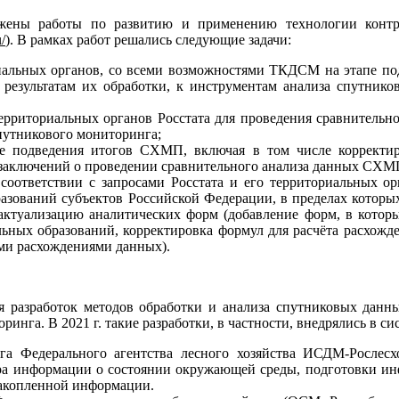
ены работы по развитию и применению технологии контро
/
). В рамках работ решались следующие задачи:
риальных органов, со всеми возможностями ТКДСМ на этапе под
результатам их обработки, к инструментам анализа спутнико
рриториальных органов Росстата для проведения сравнительно
путникового мониторинга;
е подведения итогов СХМП, включая в том числе корректир
 заключений о проведении сравнительного анализа данных СХМ
ответствии с запросами Росстата и его территориальных орг
ований субъектов Российской Федерации, в пределах которых
актуализацию аналитических форм (добавление форм, в котор
ных образований, корректировка формул для расчёта расхожд
ми расхождениями данных).
разработок методов обработки и анализа спутниковых данны
га. В 2021 г. такие разработки, в частности, внедрялись в си
 Федерального агентства лесного хозяйства ИСДМ-Рослесх
ора информации о состоянии окружающей среды, подготовки и
накопленной информации.