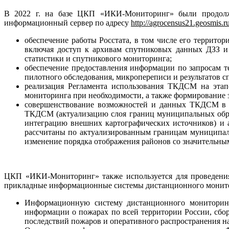
В 2022 г. на базе ЦКП «ИКИ-Мониторинг» были продолж
информационный сервер по адресу
http://agrocensus21.geosmis.ru
обеспечение работы Росстата, в том числе его террито
включая доступ к архивам спутниковых данных ДЗЗ и 
статистики и спутникового мониторинга;
обеспечение предоставления информации по запросам те
пилотного обследования, микропереписи и результатов с
реализация Регламента использования ТКДСМ на этап
мониторинга при необходимости, а также формирование
совершенствование возможностей и данных ТКДСМ в со
ТКДСМ (актуализацию слоя границ муниципальных образ
интеграцию внешних картографических источников) и 
рассчитаны по актуализированным границам муниципаль
изменение порядка отображения районов со значительны
ЦКП «ИКИ-Мониторинг» также используется для проведения 
прикладные информационные системы дистанционного мониторин
Информационную систему дистанционного мониторинга
информации о пожарах по всей территории России, сб
последствий пожаров и оперативного распространения 