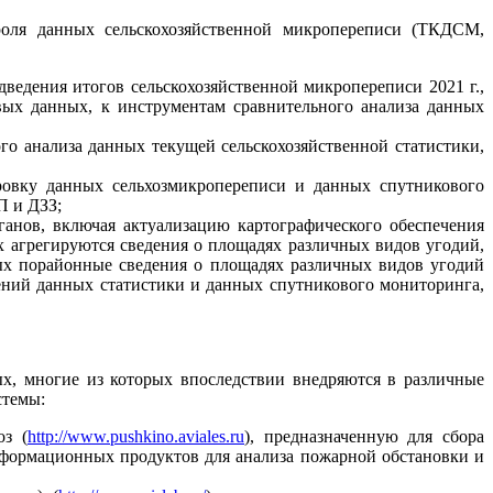
ля данных сельскохозяйственной микропереписи (ТКДСМ,
ведения итогов сельскохозяйственной микропереписи 2021 г.,
вых данных, к инструментам сравнительного анализа данных
го анализа данных текущей сельскохозяйственной статистики,
овку данных сельхозмикропереписи и данных спутникового
П и ДЗЗ;
анов, включая актуализацию картографического обеспечения
 агрегируются сведения о площадях различных видов угодий,
ых порайонные сведения о площадях различных видов угодий
ений данных статистики и данных спутникового мониторинга,
х, многие из которых впоследствии внедряются в различные
стемы:
оз (
http://www.pushkino.aviales.ru
), предназначенную для сбора
нформационных продуктов для анализа пожарной обстановки и