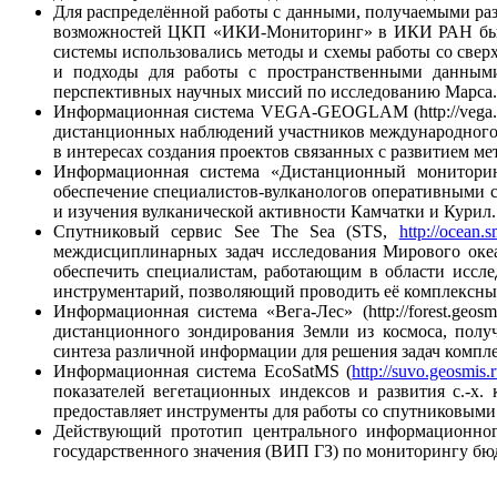
Для распределённой работы с данными, получаемыми раз
возможностей ЦКП «ИКИ-Мониторинг» в ИКИ РАН была с
системы использовались методы и схемы работы со св
и подходы для работы с пространственными данным
перспективных научных миссий по исследованию Марса.
Информационная система VEGA-GEOGLAM (http://vega.ge
дистанционных наблюдений участников международного 
в интересах создания проектов связанных с развитием ме
Информационная система «Дистанционный мониторинг а
обеспечение специалистов-вулканологов оперативными
и изучения вулканической активности Камчатки и Курил.
Спутниковый сервис See The Sea (STS,
http://ocean.s
междисциплинарных задач исследования Мирового океа
обеспечить специалистам, работающим в области исс
инструментарий, позволяющий проводить её комплексный
Информационная система «Вега-Лес» (http://forest.ge
дистанционного зондирования Земли из космоса, пол
синтеза различной информации для решения задач компл
Информационная система EcoSatMS (
http://suvo.geosmis.r
показателей вегетационных индексов и развития с.-х.
предоставляет инструменты для работы со спутниковыми 
Действующий прототип центрального информационного 
государственного значения (ВИП ГЗ) по мониторингу бюд