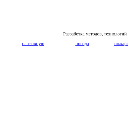
Разработка методов, технологи
на главную
погода
пожар