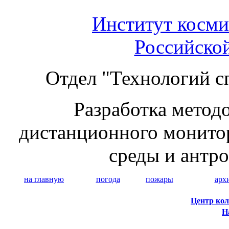
Институт косми
Российско
Отдел "Технологий с
Разработка методо
дистанционного монито
среды и антр
на главную
погода
пожары
арх
Центр кол
Н