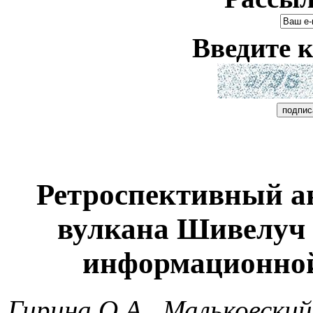
Введите к
Ретроспективный ан
вулкана Шивелуч 
информационной
Гирина О.А., Мальковский 