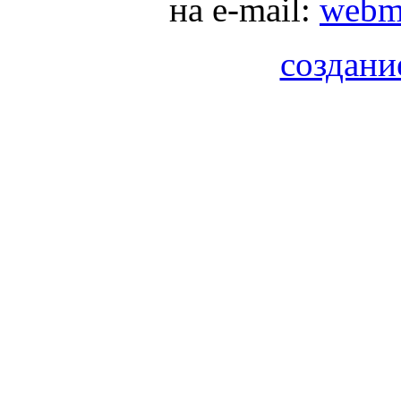
на e-mail:
webma
создани