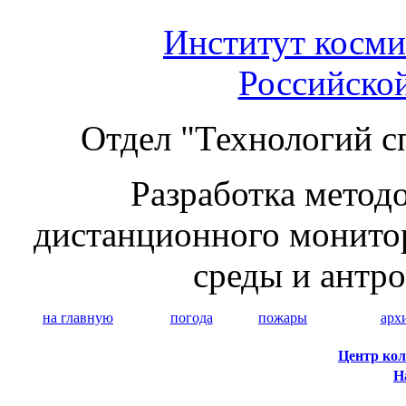
Институт косми
Российско
Отдел "Технологий с
Разработка методо
дистанционного монито
среды и антр
на главную
погода
пожары
арх
Центр кол
Н