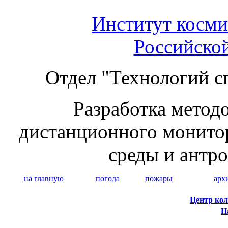
Институт косми
Российско
Отдел "Технологий с
Разработка методо
дистанционного монито
среды и антр
на главную
погода
пожары
арх
Центр кол
Н