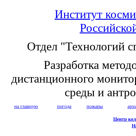
Институт косми
Российско
Отдел "Технологий с
Разработка методо
дистанционного монито
среды и антр
на главную
погода
пожары
арх
Центр кол
Н