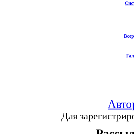
Сис
Всер
Гал
Авто
Для зарегистрир
Рассыл