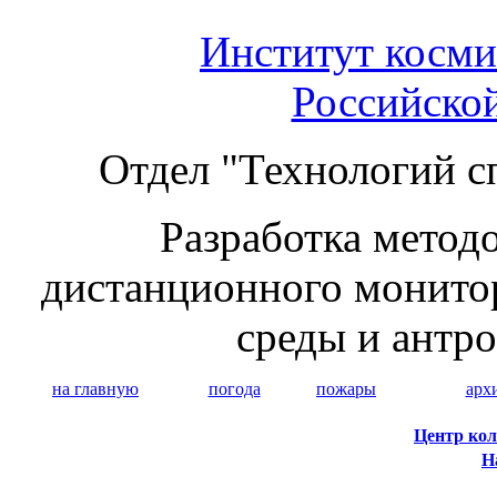
Институт косми
Российско
Отдел "Технологий с
Разработка методо
дистанционного монито
среды и антр
на главную
погода
пожары
арх
Центр кол
Н