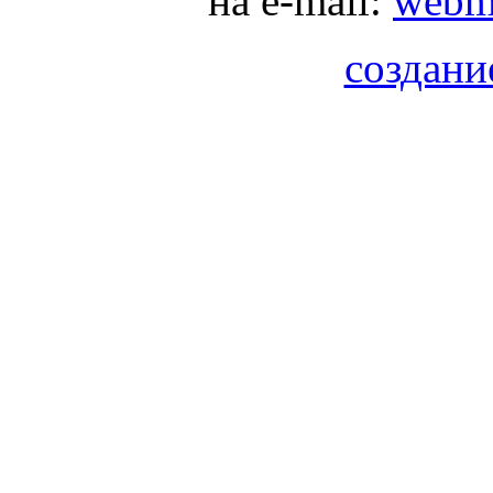
на e-mail:
webma
создани