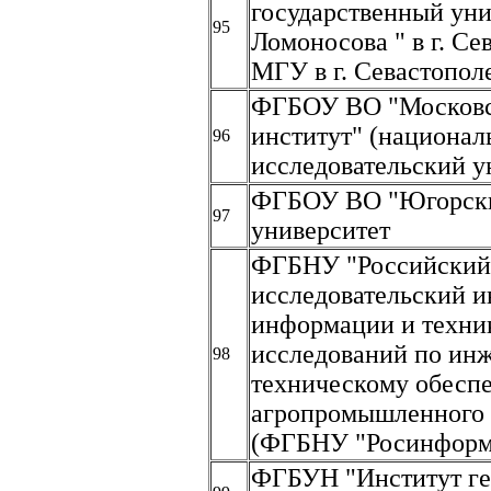
государственный уни
95
Ломоносова " в г. С
МГУ в г. Севастопол
ФГБОУ ВО "Московс
институт" (национа
96
исследовательский у
ФГБОУ ВО "Югорски
97
университет
ФГБНУ "Российский
исследовательский и
информации и техни
исследований по ин
98
техническому обесп
агропромышленного 
(ФГБНУ "Росинформ
ФГБУН "Институт ге