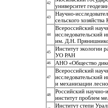
42
университет геодези
Научно-исследовател
43
сельского хозяйства
Всероссийский науч
исследовательский и
44
им. Д.Н. Прянишник
Институт экологии р
45
УО РАН
АНО «Общество дик
46
Всероссийский науч
исследовательский и
47
и механизации лесно
Российский научно-
48
институт проблем м
Институт степи Урал