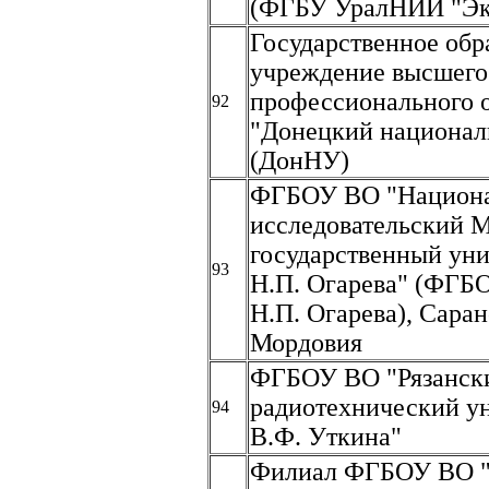
(ФГБУ УралНИИ "Эк
Государственное обр
учреждение высшего
профессионального 
92
"Донецкий национал
(ДонНУ)
ФГБОУ ВО "Национ
исследовательский 
государственный уни
93
Н.П. Огарева" (ФГБ
Н.П. Огарева), Сара
Мордовия
ФГБОУ ВО "Рязански
радиотехнический у
94
В.Ф. Уткина"
Филиал ФГБОУ ВО 