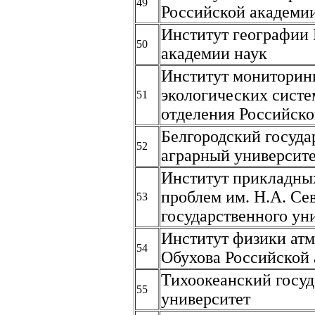
49
Российской академи
Институт географии
50
академии наук
Институт мониторин
экологических систе
51
отделения Российско
Белгородский госуд
52
аграрный университе
Институт прикладны
проблем им. Н.А. Се
53
государственного ун
Институт физики ат
54
Обухова Российской 
Тихоокеанский госу
55
университет