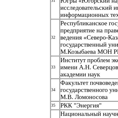
Югры «Югорский на
31
исследовательский и
информационных те
Республиканское гос
предприятие на прав
ведения «Северо-Каз
32
государственный уни
М.Козыбаева МОН Р
Институт проблем эк
имени А.Н. Северцов
33
академии наук
Факультет почвовед
государственного ун
34
М.В. Ломоносова
РКК "Энергия"
35
Национальный научн