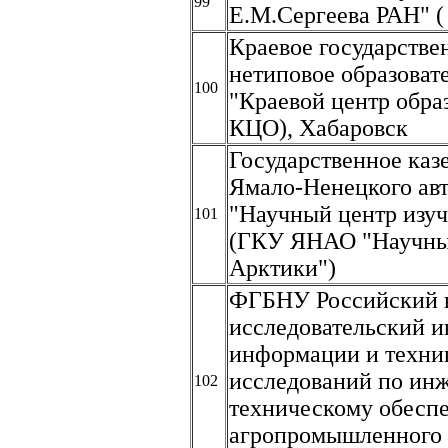
99
Е.М.Сергеева РАН" 
Краевое государстве
нетиповое образоват
100
"Краевой центр обр
КЦО), Хабаровск
Государственное каз
Ямало-Ненецкого ав
"Научный центр изу
101
(ГКУ ЯНАО "Научный
Арктики")
ФГБНУ Российский 
исследовательский и
информации и техни
исследований по ин
102
техническому обесп
агропромышленного