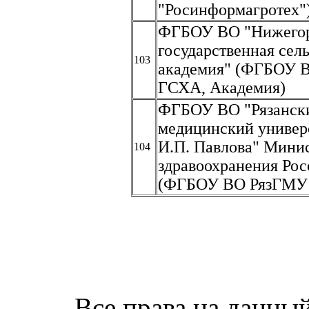
"Росинформагротех"
ФГБОУ ВО "Нижегор
государственная сел
103
академия" (ФГБОУ 
ГСХА, Академия)
ФГБОУ ВО "Рязански
медицинский универс
И.П. Павлова" Мини
104
здравоохранения Ро
(ФГБОУ ВО РязГМУ 
Все права на данный