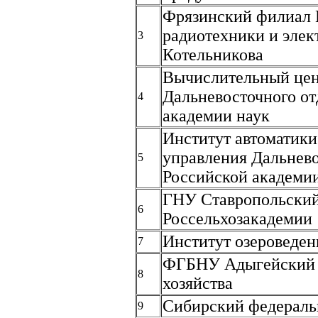
Фрязинский филиал 
радиотехники и элек
3
Котельникова
Вычислительный це
Дальневосточного от
4
академии наук
Институт автоматики
управления Дальнево
5
Российской академи
ГНУ Ставропольск
6
Россельхозакадемии
Институт озероведе
7
ФГБНУ Адыгейский 
8
хозяйства
Сибирский федераль
9