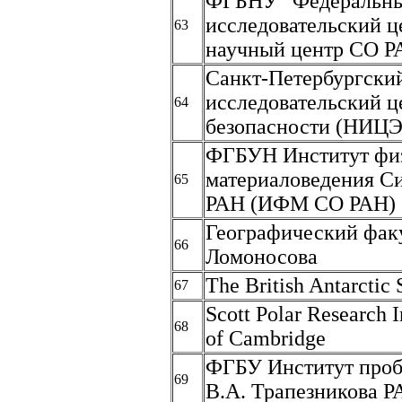
ФГБНУ "Федеральн
исследовательский ц
63
научный центр СО Р
Санкт-Петербургский
исследовательский ц
64
безопасности (НИЦЭ
ФГБУН Институт фи
материаловедения Си
65
РАН (ИФМ СО РАН)
Географический фак
66
Ломоносова
The British Antarctic
67
Scott Polar Research I
68
of Cambridge
ФГБУ Институт проб
69
В.А. Трапезникова Р