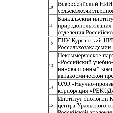
Всероссийский НИИ
10
сельскохозяйственно
Байкальский инстит
природопользования
11
отделения Российско
ГНУ Курганский Н
12
Россельхозакадемии
Некоммерческое пар
«Российский учебно
13
инновационный ком
авиакосмической п
ОАО «Научно-произв
14
корпорация «РЕКОД
Институт биологии 
центра Уральского о
15
Российской академи