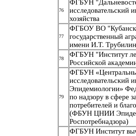
ФГБУН "Дальневост
исследовательский и
76
хозяйства
ФГБОУ ВО "Кубанс
государственный агр
77
имени И.Т. Трубилин
ФГБУН "Институт ле
78
Российской академи
ФГБУН «Центральны
исследовательский и
Эпидемиологии» Фе
по надзору в сфере 
79
потребителей и благ
(ФБУН ЦНИИ Эпиде
Роспотребнадзора)
ФГБУН Институт вы