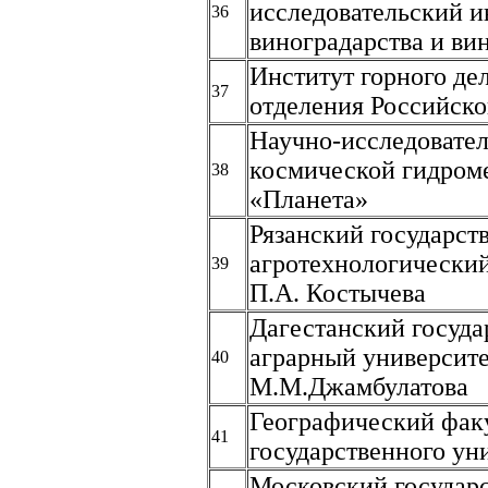
исследовательский и
36
виноградарства и ви
Институт горного де
37
отделения Российско
Научно-исследовател
космической гидром
38
«Планета»
Рязанский государст
агротехнологически
39
П.А. Костычева
Дагестанский госуд
аграрный университ
40
М.М.Джамбулатова
Географический факу
41
государственного ун
Московский государ