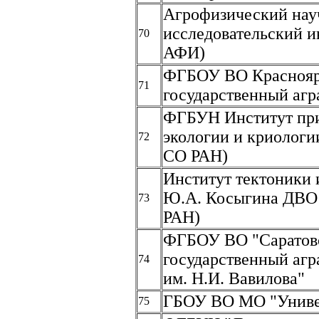
Агрофизический нау
исследовательский 
70
АФИ)
ФГБОУ ВО Красноя
71
государственный агр
ФГБУН Институт при
экологии и криолог
72
СО РАН)
Институт тектоники 
Ю.А. Косыгина ДВО
73
РАН)
ФГБОУ ВО "Саратов
государственный агр
74
им. Н.И. Вавилова"
ГБОУ ВО МО "Униве
75