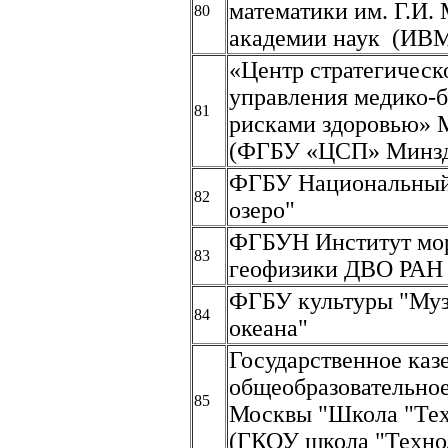
математики им. Г.И.
80
академии наук (ИВ
«Центр стратегическ
управления медико-
81
рисками здоровью» 
(ФГБУ «ЦСП» Минзд
ФГБУ Национальный
82
озеро"
ФГБУН Институт мор
83
геофизики ДВО РАН
ФГБУ культуры "Му
84
океана"
Государственное каз
общеобразовательное
85
Москвы "Школа "Тех
(ГКОУ школа "Техно