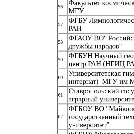
Факультет космичес
56
МГУ
ФГБУ Лимнологичес
57
РАН
ФГАОУ ВО" Российск
58
дружбы народов"
ФГБУН Научный ге
59
центр РАН (НГИЦ Р
Университетская гим
60
интернат) МГУ им М
Ставропольский гос
61
аграрный университ
ФГБОУ ВО "Майкоп
государственный те
62
университет"