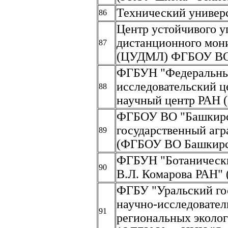
Технический универс
86
Центр устойчивого у
дистанционного мон
87
(ЦУДМЛ) ФГБОУ В
ФГБУН "Федеральн
исследовательский 
88
научный центр РАН
ФГБОУ ВО "Башкир
государственный агр
89
(ФГБОУ ВО Башкирс
ФГБУН "Ботанически
90
В.Л. Комарова РАН"
ФГБУ "Уральский го
научно-исследовател
91
региональных эколо