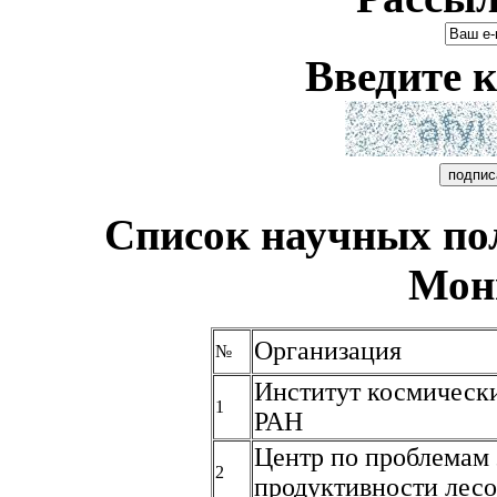
Введите к
Список научных п
Мон
Организация
№
Институт космическ
1
РАН
Центр по проблемам 
2
продуктивности лес