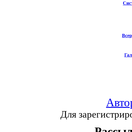
Сис
Всер
Гал
Авто
Для зарегистрир
Рассыл