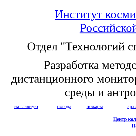
Институт косми
Российско
Отдел "Технологий с
Разработка методо
дистанционного монито
среды и антр
на главную
погода
пожары
арх
Центр кол
Н