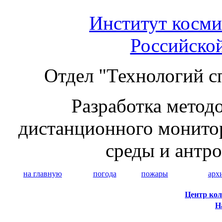
Институт косми
Российско
Отдел "Технологий с
Разработка методо
дистанционного монито
среды и антр
на главную
погода
пожары
арх
Центр кол
Н