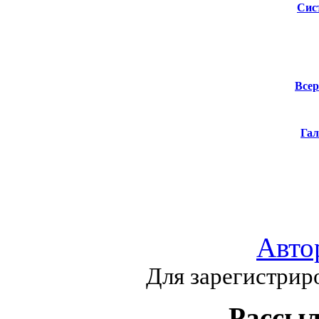
Сис
Всер
Гал
Авто
Для зарегистрир
Рассыл