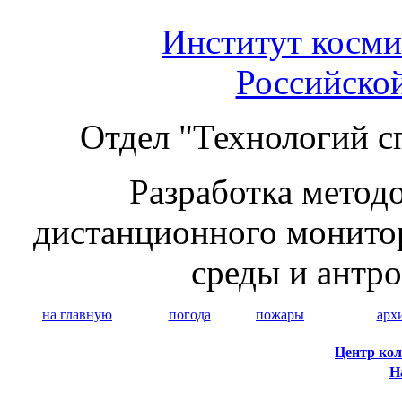
Институт косми
Российско
Отдел "Технологий с
Разработка методо
дистанционного монито
среды и антр
на главную
погода
пожары
арх
Центр кол
Н