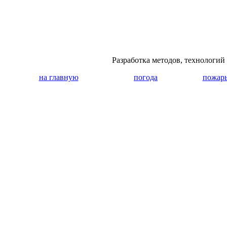
Разработка методов, технологи
на главную
погода
пожар