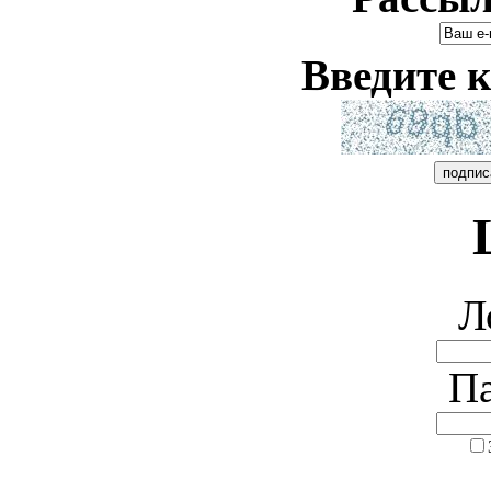
Введите к
Л
Па