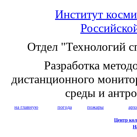
Институт косми
Российско
Отдел "Технологий с
Разработка методо
дистанционного монито
среды и антр
на главную
погода
пожары
арх
Центр кол
Н