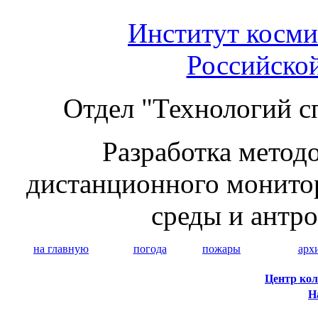
Институт косми
Российско
Отдел "Технологий с
Разработка методо
дистанционного монито
среды и антр
на главную
погода
пожары
арх
Центр кол
Н