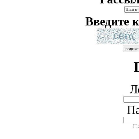
Введите к
Л
Па