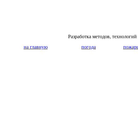
Разработка методов, технологи
на главную
погода
пожар